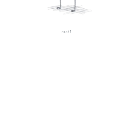
e
m
a
i
l